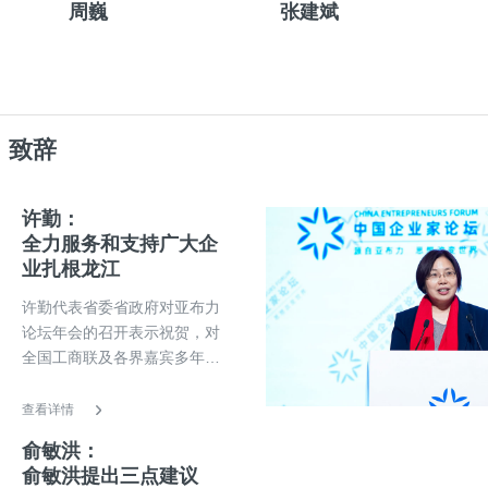
周巍
张建斌
】致辞
许勤：
全力服务和支持广大企
业扎根龙江
许勤代表省委省政府对亚布力
论坛年会的召开表示祝贺，对
全国工商联及各界嘉宾多年来
对龙江振兴发展的大力支持表
示感谢。他说，当前全省上下
查看详情
正全面贯彻习近平总书记视察
俞敏洪：
我省期间重要讲话重要指示精
俞敏洪提出三点建议
神，坚决扛起维护国家“五大