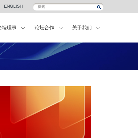
ENGLISH
论坛理事
论坛合作
关于我们
伴
外滩金融峰会
联名定制葡萄酒
国际访问
合作伙伴-菁英会员
常青计划