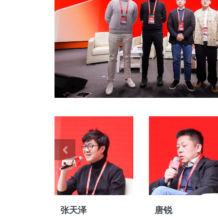
张天泽
唐锐