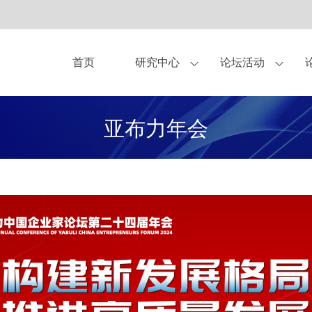
首页
研究中心
论坛活动
亚布力论坛理事
作伙伴
中美圆桌会
观点
关于我们
独家显示方案合作商
杂志
青年论坛
亚布力企业家论坛永久会址
书籍
企业家健康守护伙
CEO研讨会
研究
亚布力年会
合作伙伴-企业会员
合作伙伴-会员
合作申请