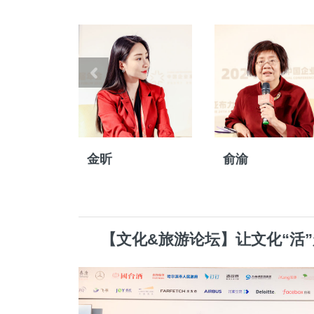
金昕
俞渝
【文化&旅游论坛】让文化“活