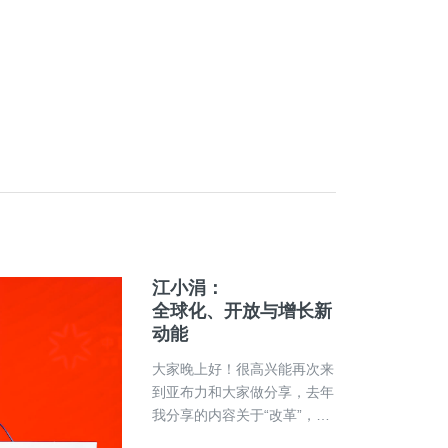
企业家应稳中求进，为推进中
国式现代化作出新的贡献。她
强调，新格局下推动高质量发
展需要全面认清时运势，坚定
发展信心。国家促进民营经济
发展系列政策产生了积极的效
果，特别是中央经济工作
江小涓：
全球化、开放与增长新
动能
大家晚上好！很高兴能再次来
到亚布力和大家做分享，去年
我分享的内容关于“改革”，今
年我们讲一讲“开放”。我重点