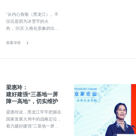
安全”政治责任，加快构建新
发展格局，扎实推进高质量发
“从内心致敬（黑龙江）。不
展、可持续振兴。去年入冬以
仅仅是因为冰雪节的火
来，哈尔滨及全省冰雪旅游火
热，‘尔滨’人格化形象的出
爆“出圈”，是习近平总书记“冰
现，更因为是在这些现象的背
天雪地也是金山银山”重要理
后，我们真的看到了这一届政
查看详情
念在龙江的生动实践，是弘扬
府的改变，他们思路的改变、
北京
格局的改变，看到了他们面对
市场经济新的思考的改变，这
是心底里的一种致敬”，俞敏
洪说。“也许冰雪节的热闹是
短暂的，但从冰雪节所总结的
梁惠玲：
经验以及得到的感悟，我相信
建好建强“三基地一屏
将会长久地影响黑龙江的发
障一高地”，切实维护
展，同时也会长久地提振黑龙
国家“五大安全”
江老百姓(30.050, 0.07,
梁惠玲说，黑龙江牢牢把握在
0.23%)的信
国家发展大局中的战略定位，
着力建好建强“三基地一屏障
一高地”，切实维护国家“五大