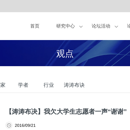
首页
研究中心
论坛活动
亚布力论坛理事
作伙伴
中美圆桌会
观点
关于我们
独家显示方案合作商
杂志
青年论坛
亚布力企业家论坛永久会址
书籍
企业家健康守护伙
CEO研讨会
研究
观点
合作伙伴-企业会员
合作伙伴-会员
合作申请
业家
学者
行业
涛涛布诀
【涛涛布决】我欠大学生志愿者一声“谢谢”
2016/09/21