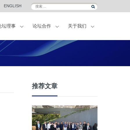
ENGLISH
论坛理事
论坛合作
关于我们
伴
外滩金融峰会
联名定制葡萄酒
国际访问
合作伙伴-菁英会员
常青计划
推荐文章