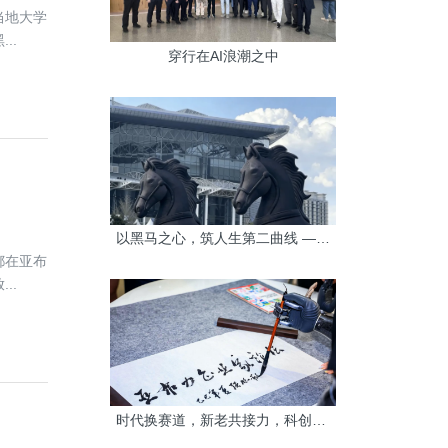
当地大学
..
穿行在AI浪潮之中
以黑马之心，筑人生第二曲线 ——永不屈服，便是人间答案
都在亚布
..
时代换赛道，新老共接力，科创定未来