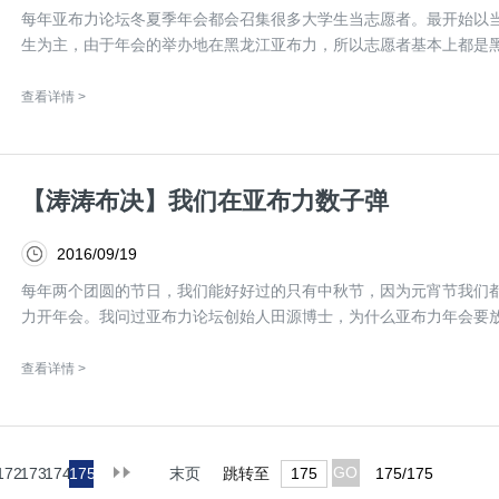
每年亚布力论坛冬夏季年会都会召集很多大学生当志愿者。最开始以
生为主，由于年会的举办地在黑龙江亚布力，所以志愿者基本上都是黑.
查看详情 >
【涛涛布决】我们在亚布力数子弹
2016/09/19
每年两个团圆的节日，我们能好好过的只有中秋节，因为元宵节我们
力开年会。我问过亚布力论坛创始人田源博士，为什么亚布力年会要放.
查看详情 >
GO
172
173
174
175
跳转至
175/175
末页