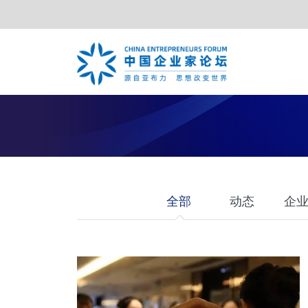
TOP合作伙伴
亚布力年会
夏季年会
战略合作伙伴
特别峰会
年度合
全部
动态
企