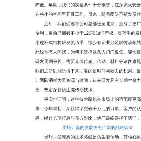
降低。早期，我们的实验条件十分艰苦，在深圳天安云
在狭小的空间里开展工作。后来，随着团队不断发展壮
之后，我们受邀将公司总部迁至北京，拥有了更广
专利，目前已拥有不少于120项知识产权。灵巧手的
用连杆式结构研发灵巧手，很少有企业涉足腱传动领域
此经常有人问我，为何不选择这条入门门槛低、能快速
研发周期极长，需要克服传感、传动、材料等诸多难题
我们之所以能坚持下来，靠的是时间与毅力的积累。当
让团队消耗大量资源与时间，错失研发具有长期生命力
摇，坚定深耕仿生腱传动技术。
事实也证明，这种技术路线在市场上的适配度更高
单；今年年初，又获得了突破千万元的订单。客户的认
择，经过长期打磨与多方对比，他们最终选择了我们，
类脑计算的发展仍有广阔的战略纵深
灵巧手最理想的技术路线是仿生腱传动，其核心原