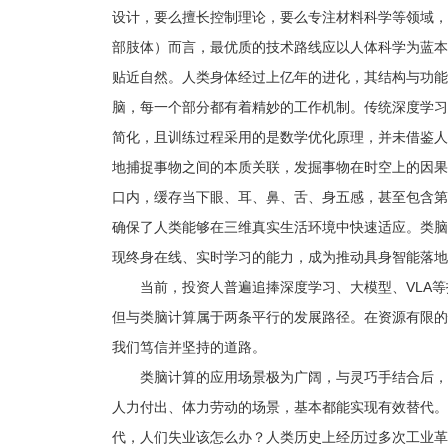
设计，要么擅长控制理论，要么专注材料科学等领域，
部肢体）而言，最优质的技术路线应以人体科学为蓝本
贴近自然。人类身体经过上亿年的进化，其结构与功能
脑，每一个部分都有着精妙的工作机制。传统深度学习
简化，且训练过程采用的是数学优化原理，并未借鉴人
地捕捉事物之间的本质关联，发掘事物在时空上的因果
口内，缓存当下眼、耳、鼻、舌、身五感，甚至包含第
确保了人类能够在三维真实生活环境中快速适应。类脑
现终身在线、实时学习的能力，成为推动具身智能落地
当前，投资人普遍追捧深度学习、大模型、VLA
但与类脑计算属于两条平行的发展路径。在资源有限的
我们笃信并坚持的道路。
类脑计算的应用场景极为广阔，与灵巧手结合后，
人力付出、体力劳动的场景，基本都能实现有效替代。
代，人们失业该怎么办？人类历史上经历过多次工业革