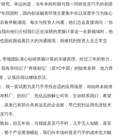
这个研究。幸运的是，当年本科时期与我一同研发灵巧手的老团
17年回国时，国内创业融资环境主要集中在以深度学习为核心
后春笋般涌现。每次与投资人沟通，他们总会直接询问：“你
当我向他们介绍我们正在深耕的类脑计算这一全新领域时，他
也因此面临着巨大的沟通困境，很难找到投资人去正常交
融资，带领团队潜心钻研类脑计算的关键原理。经过三年的努力，
：我有幸结识了“奇绩创坛”（原YC中国）的陆奇老师，他力荐
融资，让项目得以继续存活。
年来，我一直试图为灵巧手寻找合适的应用场景，却始终未能准
布料厂、纺织厂、危化品拆解公司等，主动联系我们，希望
，原来已有部分具有远见的企业家，早已想到运用先进技术
灵巧手。
熟知，但五年前，当我提及灵巧手时，几乎无人知晓，甚至
，整个产业逐渐崛起，我们向市场科普灵巧手的成本也大幅