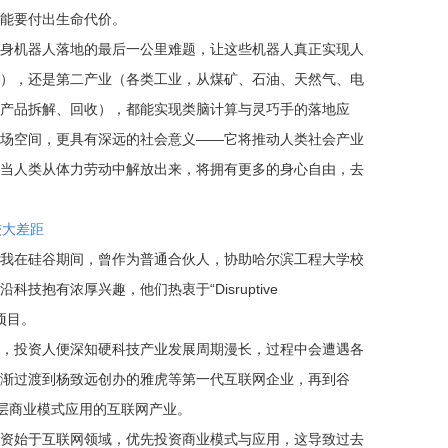
能要付出生命代价。
身机器人落地的最后一公里难题，让这些机器人真正实现人
），还是第二产业（各类工业，从煤矿、石油、天然气、电
产品拆解、回收），都能实现类脑计算与灵巧手的落地应
场空间，更具有深远的社会意义——它将推动人类社会产业
当人类从体力劳动中解放出来，将拥有更多的身心自由，去
较大差距
我在硅谷期间，曾作为普通合伙人，协助哈尔滨工程大学校
抱有浓厚兴趣，他们热衷于“Disruptive
类项目。
，投资人便深知硬科技产业发展周期漫长，过程中会遭遇各
渐过渡到杨致远创办的雅虎等第一代互联网企业，再到谷
代偏上层商业模式应用的互联网产业。
资始于互联网领域，优先投资商业模式与应用，这导致过去