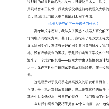
过那时的成果只能称为小制作，只能使用木头、铁片、
用到精密加工技术，我就央求父母提前将我送入大学的
艺，也因此比同龄人更早接触到工程学领域。
机器人研究的下一步该学习什么？
高考填报志愿时，我陷入了困惑：机器人研究的下
转向电子与控制方向。基于此，我报考了哈尔滨工程大
展示给同学们，邀请有兴趣的同学共同参与研发，我们
地、没有启动资金的困境。于是我们走遍了学校各个部
迎来了一个难得的机遇——国家大学生创新性实验计划
之一，允许本科生申请国家课题及相应经费。在一位教授
元。
这笔经费对于灵巧手这类高投入的研发项目而言，
习惯，每一笔开支都反复斟酌。也正是在这样的条件下
其天生具备低成本、可量产的特点——我们选择了内骨
当时我们研发的灵巧手拥有32个自由度，其中包