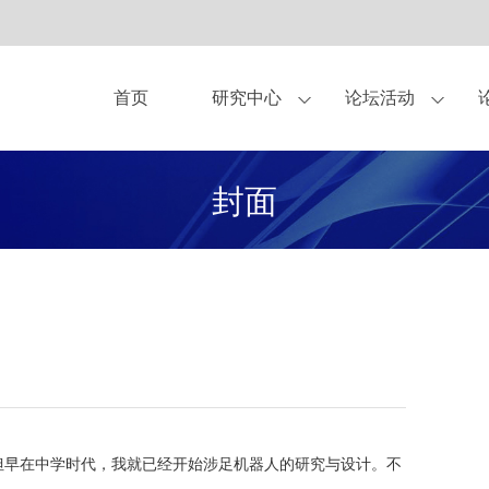
首页
研究中心
论坛活动
亚布力论坛理事
作伙伴
中美圆桌会
观点
关于我们
独家显示方案合作商
杂志
青年论坛
亚布力企业家论坛永久会址
书籍
企业家健康守护伙
CEO研讨会
研究
封面
合作伙伴-企业会员
合作伙伴-会员
合作申请
。但早在中学时代，我就已经开始涉足机器人的研究与设计。不