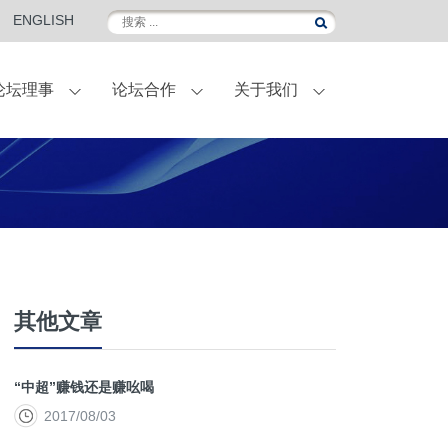
ENGLISH
论坛理事
论坛合作
关于我们
伴
外滩金融峰会
联名定制葡萄酒
国际访问
合作伙伴-菁英会员
常青计划
其他文章
“中超”赚钱还是赚吆喝
2017/08/03