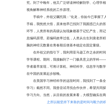
究。到了中晚年，他又广泛研读神经解剖学、心理学相
视角解释神经系统的工作原理。
手稿中，外祖父嘱托我：“化龙，你如今已掌握了
手稿，我恍然大悟，原来他早已找到了我困惑已久的答
环节，人类所有的高级认知现象都基于记忆产生，而记
息编码原理。若编码效率过低，人类从出生到衰老所积
脑的神经元数量在青春期后便基本稳定在固定量级。
在外祖父的指引下，我利用亚马逊工作之余的时间
学等课程。期间，我接触到了一门极具意义的学科——计
学者最早发现，可将计算机、神经科学、信息学与数学
在中国的发展起步较晚。
在美国学习神经科学的这段时间，我找到了一条全
学习）截然不同。我曾尝试寻找合作伙伴，希望共同探
学习方向。当然，从目前的发展来看，大模型确实在商
之所以能坚持下来靠的是时间与毅力的