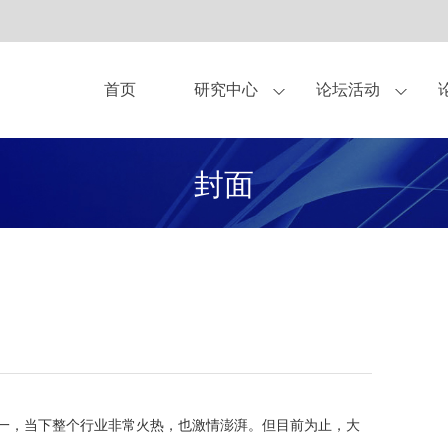
首页
研究中心
论坛活动
亚布力论坛理事
作伙伴
中美圆桌会
观点
关于我们
独家显示方案合作商
杂志
青年论坛
亚布力企业家论坛永久会址
书籍
企业家健康守护伙
CEO研讨会
研究
封面
合作伙伴-企业会员
合作伙伴-会员
合作申请
之一，当下整个行业非常火热，也激情澎湃。但目前为止，大