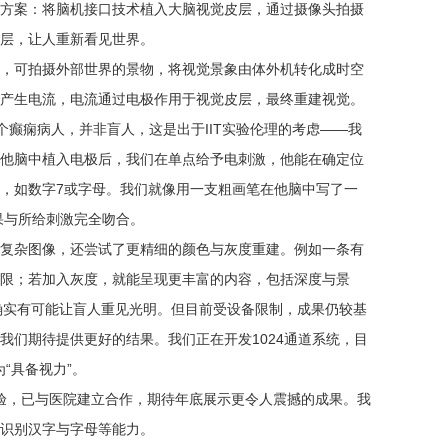
方案：将脑机接口技术植入大脑视觉皮层，通过摄像头拍摄
层，让人重新看见世界。
，可拍摄外部世界的景物，将视觉景象由体外机转化成时空
产生电流，电流通过电极作用于视觉皮层，最终重建视觉。
是一个癫痫病人，并非盲人，这是出于IIT实验伦理的考虑——我
他脑中植入电极后，我们在单点给予电刺激，他能在确定位
，如数字7或字母。我们就像用一支粗画笔在他脑中写了一
果与所给刺激完全吻合。
复杂图像，还尝试了更精细的颜色与灰度重建。例如一条有
限；若加入灰度，就能呈现更丰富的内容，包括深度与景
们确实有可能让盲人重见光明。但目前受设备限制，成果仍较基
我们期待提供更好的结果。我们正在开发1024通道系统，目
“具备视力”。
床试验，已与医院建立合作，期待年底展示更令人震撼的成果。我
识别汉字与字母等能力。