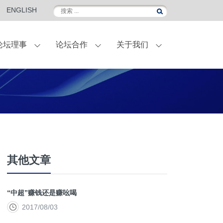
ENGLISH
论坛理事
论坛合作
关于我们
伴
外滩金融峰会
联名定制葡萄酒
国际访问
合作伙伴-菁英会员
常青计划
其他文章
“中超”赚钱还是赚吆喝
2017/08/03