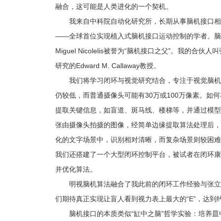
融合，这可能是人类进化的一个契机。
我来自中科院自动化研究所，长期从事脑机接口相关工作
——全球首位实现植入式脑机接口运动控制的学者。脑
Miguel Nicolelis被誉为“脑机接口之父”。我
研究的Edward M. Callaway教授。
我们将学习闭环与视觉研究结合，专注于视觉脑机
仍较低，而普通摄像头可能有30万或100万像素。如
提取关键信息，如盲道、斑马线、楼梯等，并通过模型
张由摄像头拍摄的图像，经简单边缘提取算法处理后，
化的文字场景中，识别相对清晰，而复杂场景则较困难
我们还搭建了一个大型闭环控制平台，被试者在闭环康
并优化算法。
明视脑机算法融合了我此前的闭环工作经验与张立
们期待真正实现让盲人看到视力表上最大的“E”，达到
脑机接口的本质类似“缸中之脑”哲学实验：培养皿