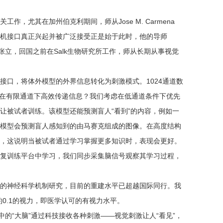
，尤其在加州伯克利期间，师从Jose M. Carmena
机接口真正兴起并被广泛接受正是始于此时，他的导师
的合伙人叫张立，回国之前在Salk生物研究所工作，师从长期从事视觉
接口，将体外模型的外界信息转化为刺激模式。1024通道数
何在有限通道下高效传递信息？我们考虑在低通道条件下优先
让被试者训练。该模型还能预测盲人“看到”的内容，例如一
模型会预测盲人感知到的由马赛克组成的图像。在高度结构
，这说明当被试者通过学习掌握更多知识时，表现会更好。
复训练平台中学习，我们同步采集脑信号观察其学习过程，
的神经科学机制研究，目前的重建水平已超越国际同行。我
约0.1的视力，即医学认可的有视力水平。
中的“大脑”通过科技接收各种刺激——视觉刺激让人“看见”，