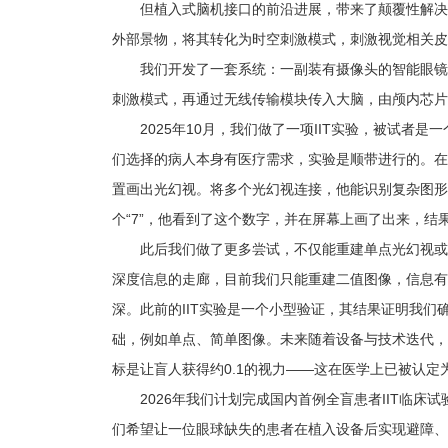
但植入式脑机接口的前沿进展，带来了颠覆性解决
外部景物，将其转化为时空刺激模式，刺激视觉相关皮
我们开发了一套系统：一副装有摄像头的智能眼镜
刺激模式，再通过无线传输模块传入大脑，由颅内芯片
2025年10月，我们做了一项IIT实验，被试者
们选择的病人本身有医疗需求，实验是顺带进行的。在
置画出光幻视。将多个光幻视连接，他能识别复杂图形
个“7”，他看到了这个数字，并在屏幕上画了出来，结
此后我们做了更多尝试，不仅能重建单点光幻视或
深度信息的走廊，目前我们只能重建二值图像，信息有
深。此前的IIT实验是一个小型验证，其结果证明我
础，例如单点、简单图像。未来随着设备与技术迭代，
标是让盲人获得约0.1的视力——这在医学上已被认定为
2026年我们计划完成国内首例全盲患者IIT临
们希望让一位眼球缺失的患者在植入设备后实现避障、