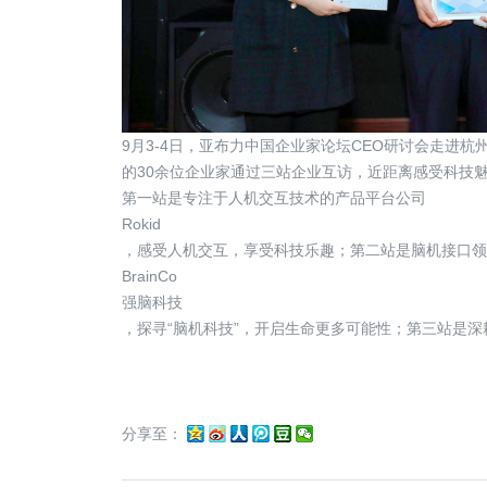
9月3-4日，亚布力中国企业家论坛CEO研讨会走进
的30余位企业家通过三站企业互访，近距离感受科技
第一站是专注于人机交互技术的产品平台公司
Rokid
，感受人机交互，享受科技乐趣；第二站是脑机接口领
BrainCo
强脑科技
，探寻“脑机科技”，开启生命更多可能性；第三站是
分享至：