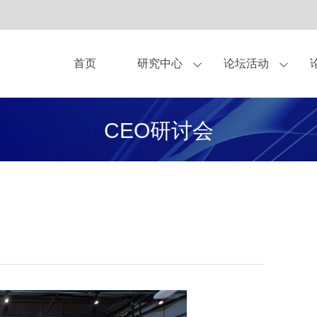
首页
研究中心
论坛活动
亚布力论坛理事
作伙伴
中美圆桌会
观点
关于我们
独家显示方案合作商
杂志
青年论坛
亚布力企业家论坛永久会址
书籍
企业家健康守护伙
CEO研讨会
研究
CEO研讨会
合作伙伴-企业会员
合作伙伴-会员
合作申请