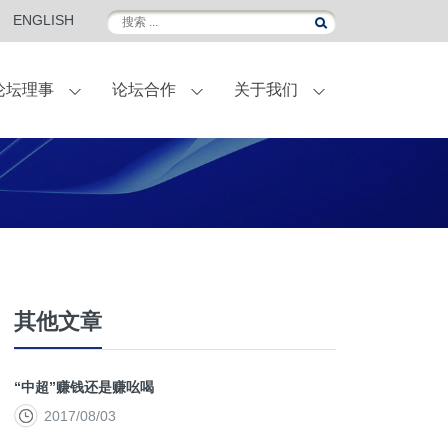
ENGLISH
论坛理事
论坛合作
关于我们
伴
外滩金融峰会
联名定制葡萄酒
国际访问
合作伙伴-菁英会员
常青计划
其他文章
“中超”赚钱还是赚吆喝
2017/08/03