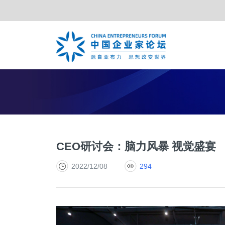
TOP合作伙伴
亚布力年会
夏季年会
战略合作伙伴
特别峰会
年度合
CEO研讨会：脑力风暴 视觉盛宴
2022/12/08
294