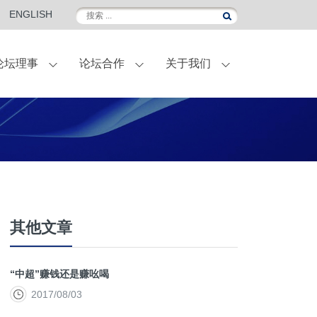
ENGLISH
论坛理事
论坛合作
关于我们
伴
外滩金融峰会
联名定制葡萄酒
国际访问
合作伙伴-菁英会员
常青计划
其他文章
“中超”赚钱还是赚吆喝
2017/08/03