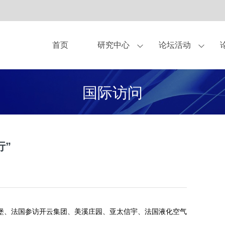
首页
研究中心
论坛活动
亚布力论坛理事
作伙伴
中美圆桌会
观点
关于我们
独家显示方案合作商
杂志
青年论坛
亚布力企业家论坛永久会址
书籍
企业家健康守护伙
CEO研讨会
研究
国际访问
合作伙伴-企业会员
合作伙伴-会员
合作申请
行”
堡、法国参访开云集团、美溪庄园、亚太信宇、法国液化空气