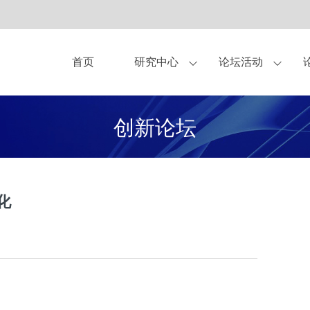
首页
研究中心
论坛活动
亚布力论坛理事
作伙伴
中美圆桌会
观点
关于我们
独家显示方案合作商
杂志
青年论坛
亚布力企业家论坛永久会址
书籍
企业家健康守护伙
CEO研讨会
研究
创新论坛
合作伙伴-企业会员
合作伙伴-会员
合作申请
化