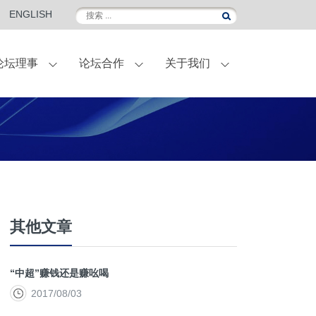
ENGLISH
论坛理事
论坛合作
关于我们
伴
外滩金融峰会
联名定制葡萄酒
国际访问
合作伙伴-菁英会员
常青计划
其他文章
“中超”赚钱还是赚吆喝
2017/08/03