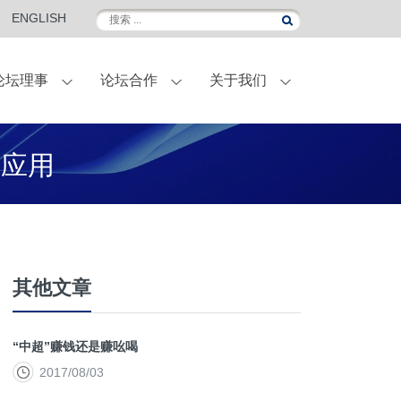
ENGLISH
论坛理事
论坛合作
关于我们
伴
外滩金融峰会
联名定制葡萄酒
国际访问
合作伙伴-菁英会员
常青计划
业应用
其他文章
“中超”赚钱还是赚吆喝
2017/08/03