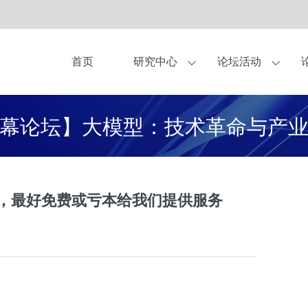
首页
研究中心
论坛活动
亚布力论坛理事
作伙伴
中美圆桌会
观点
关于我们
独家显示方案合作商
杂志
青年论坛
亚布力企业家论坛永久会址
书籍
企业家健康守护伙
CEO研讨会
研究
幕论坛】大模型：技术革命与产
合作伙伴-企业会员
合作伙伴-会员
合作申请
，最好免费或亏本给我们提供服务