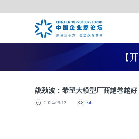
TOP合作伙伴
亚布力年会
夏季年会
战略合作伙伴
特别峰会
年度合
【开
姚劲波：希望大模型厂商越卷越好
2024/09/12
54